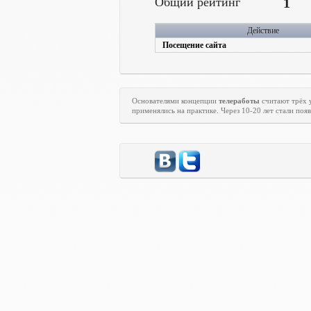
Общий рейтинг
1
Действие
Посещение сайта
Основателями концепции
телеработы
считают трёх 
применялись на практике. Через 10-20 лет стали по