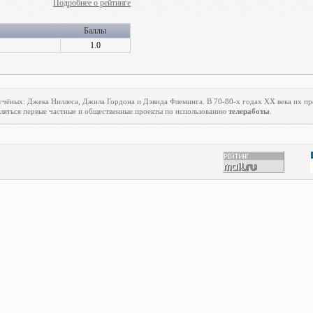
Подробнее о рейтинге
Баллы
1.0
учёных: Джека Ниллеса, Джила Гордона и Дэвида Флеминга. В 70-80-х годах
XX
века их пр
являться первые частные и общественные проекты по использованию
телеработы
.