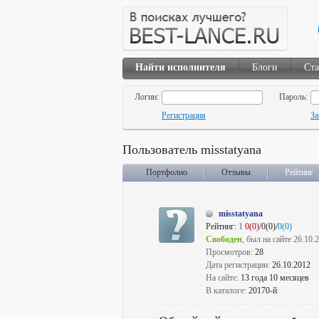
Найти исполнителя
Блоги
Ста
Логин:
Пароль:
Регистрация
За
Пользователь misstatyana
Портфолио
Отзывы
Рейтинг
misstatyana
Рейтинг:
1
0(0)
/0(0)/
0(0)
Свободен
, был на сайте 26.10.
Просмотров:
28
Дата регистрации:
26.10.2012
На сайте:
13 года 10 месяцев
В каталоге:
20170-й