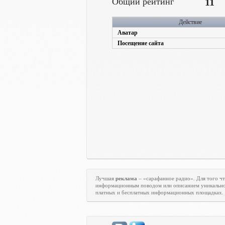
Общий рейтинг
11
Действие
Аватар
Посещение сайта
Лучшая
реклама
– «сарафанное радио». Для того ч
информационным поводом или описанием уникально
платных и бесплатных информационных площадках.