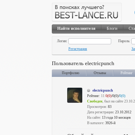
Найти исполнителя
Блоги
Ста
Логин:
Пароль:
Регистрация
За
Пользователь electricpunch
Портфолио
Отзывы
Рейтинг
electricpunch
Рейтинг:
11
0(0)
/0(0)/
0(0)
Свободен
, был на сайте 23.10.
Просмотров:
83
Дата регистрации:
23.10.2012
На сайте:
13 года 10 месяцев
В каталоге:
3926-й