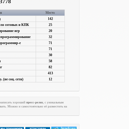
3778
ия
Место
д
142
для сотовых и КПК
25
рование игр
20
 программирование
32
программир-е
71
71
30
ы
58
нг
82
413
. (не соц. сети)
12
 написать хороший
пресс-релиз
, с уникальным
вать. Можно и самостоятельно её разместить на