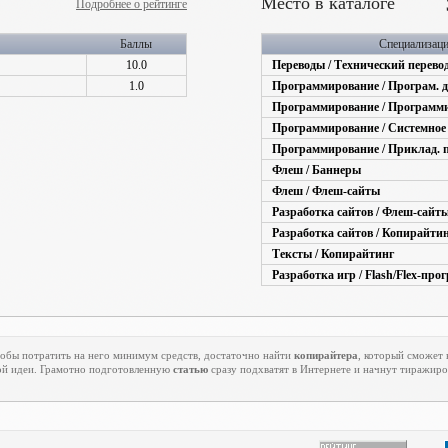
Место в каталоге
Подробнее о рейтинге
Баллы
Специализац
10.0
Переводы / Технический перево
1.0
Программирование / Програм. 
Программирование / Программи
Программирование / Системное
Программирование / Приклад. 
Флеш / Баннеры
Флеш / Флеш-сайты
Разработка сайтов / Флеш-сайт
Разработка сайтов / Копирайти
Тексты / Копирайтинг
Разработка игр / Flash/Flex-прогр
тобы потратить на него минимум средств, достаточно найти
копирайтера
, который сможет
й идеи. Грамотно подготовленную
статью
сразу подхватят в Интернете и начнут тиражиро