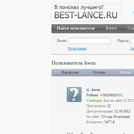
Найти исполнителя
Блоги
Ста
Логин:
Пароль:
Регистрация
За
Пользователь kwns
Портфолио
Отзывы
Рейтинг
kwns
Рейтинг:
4
0(0)
/0(0)/
0(0)
Свободен
, был на сайте 12.10.
Просмотров:
22
Дата регистрации:
12.10.2012
На сайте:
13 года 10 месяцев
В каталоге:
5477-й