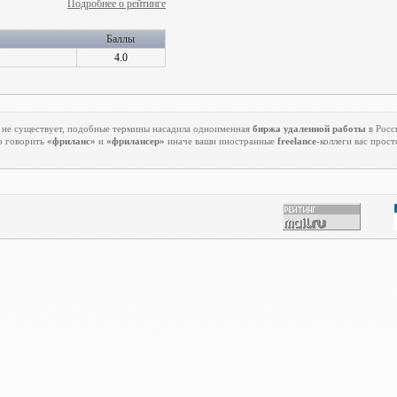
Подробнее о рейтинге
Баллы
4.0
 не существует, подобные термины насадила одноименная
биржа удаленной работы
в Росс
о говорить
«фриланс»
и
«фрилансер»
иначе ваши иностранные
freelance
-коллеги вас прост