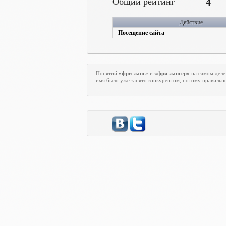
Общий рейтинг
4
Действие
Посещение сайта
Понятий
«фри-ланс»
и
«фри-лансер»
на самом деле
имя было уже занято конкурентом, потому правильн