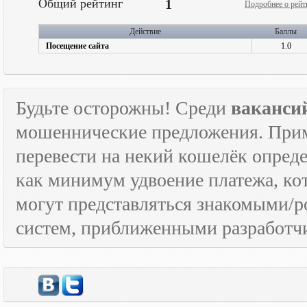
Общий рейтинг
1
Подробнее о рейт
Действие
Баллы
Посещение сайта
1.0
Будьте осторожны! Среди
ваканси
мошеннические предложения. Приме
перевести на некий кошелёк опред
как минимум удвоение платежа, к
могут представляться знакомыми/
систем, приближенными разработчи