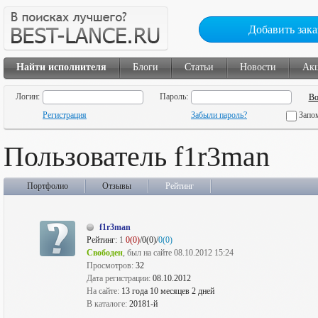
Добавить зака
Найти исполнителя
Блоги
Статьи
Новости
Ак
Логин:
Пароль:
Регистрация
Забыли пароль?
Запо
Пользователь f1r3man
Портфолио
Отзывы
Рейтинг
f1r3man
Рейтинг:
1
0(0)
/0(0)/
0(0)
Свободен
, был на сайте 08.10.2012 15:24
Просмотров:
32
Дата регистрации:
08.10.2012
На сайте:
13 года 10 месяцев 2 дней
В каталоге:
20181-й