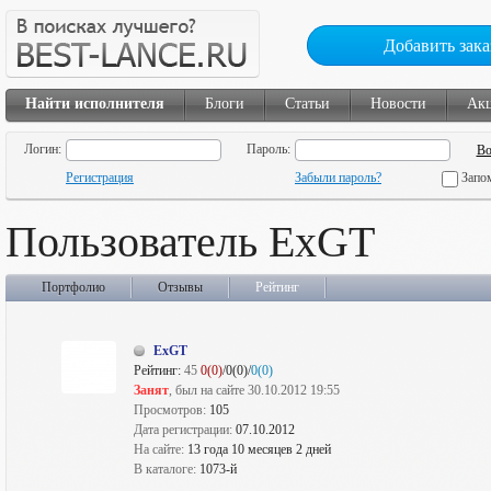
Добавить зака
Найти исполнителя
Блоги
Статьи
Новости
Ак
Логин:
Пароль:
Регистрация
Забыли пароль?
Запо
Пользователь ExGT
Портфолио
Отзывы
Рейтинг
ExGT
Рейтинг:
45
0(0)
/0(0)/
0(0)
Занят
, был на сайте 30.10.2012 19:55
Просмотров:
105
Дата регистрации:
07.10.2012
На сайте:
13 года 10 месяцев 2 дней
В каталоге:
1073-й