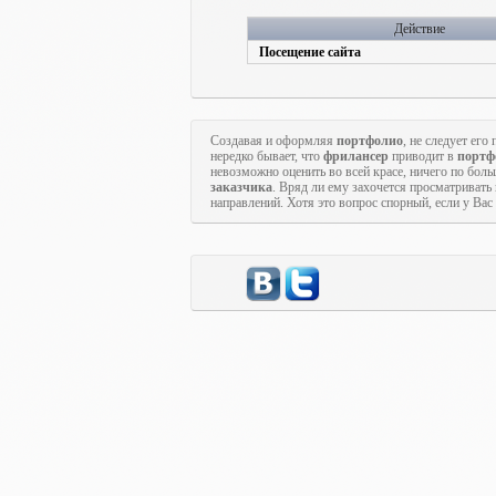
Действие
Посещение сайта
Создавая и оформляя
портфолио
, не следует ег
нередко бывает, что
фрилансер
приводит в
портф
невозможно оценить во всей красе, ничего по бол
заказчика
. Вряд ли ему захочется просматривать
направлений. Хотя это вопрос спорный, если у Ва