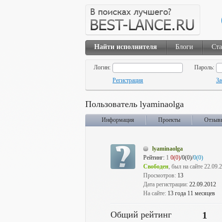
Найти исполнителя
Блоги
Ста
Логин:
Пароль:
Регистрация
За
Пользователь lyaminaolga
Информация
Проекты
Отзыв
lyaminaolga
Рейтинг:
1
0(0)
/0(0)/
0(0)
Свободен
, был на сайте 22.09.
Просмотров:
13
Дата регистрации:
22.09.2012
На сайте:
13 года 11 месяцев
Общий рейтинг
1