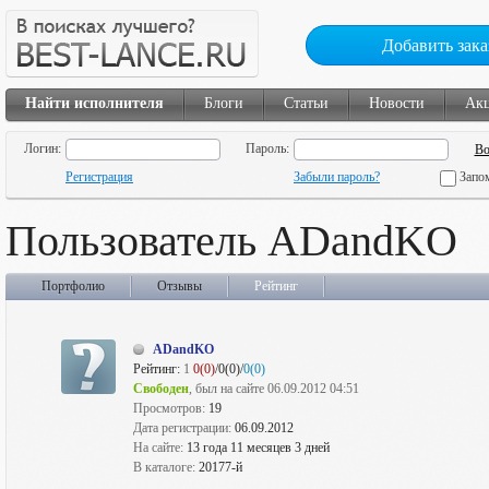
Добавить зака
Найти исполнителя
Блоги
Статьи
Новости
Ак
Логин:
Пароль:
Регистрация
Забыли пароль?
Запо
Пользователь ADandKO
Портфолио
Отзывы
Рейтинг
ADandKO
Рейтинг:
1
0(0)
/0(0)/
0(0)
Свободен
, был на сайте 06.09.2012 04:51
Просмотров:
19
Дата регистрации:
06.09.2012
На сайте:
13 года 11 месяцев 3 дней
В каталоге:
20177-й