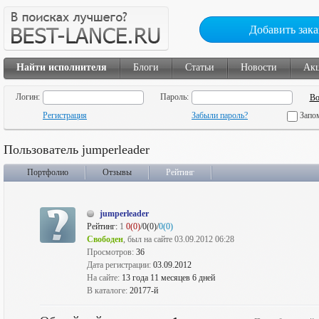
Добавить зака
Найти исполнителя
Блоги
Статьи
Новости
Ак
Логин:
Пароль:
Регистрация
Забыли пароль?
Запо
Пользователь jumperleader
Портфолио
Отзывы
Рейтинг
jumperleader
Рейтинг:
1
0(0)
/0(0)/
0(0)
Свободен
, был на сайте 03.09.2012 06:28
Просмотров:
36
Дата регистрации:
03.09.2012
На сайте:
13 года 11 месяцев 6 дней
В каталоге:
20177-й