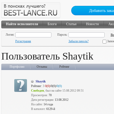
Добавить зака
Найти исполнителя
Блоги
Статьи
Новости
Ак
Логин:
Пароль:
Регистрация
Забыли пароль?
Запо
Пользователь Shaytik
Портфолио
Отзывы
Рейтинг
Shaytik
Рейтинг:
3
0(0)
/0(0)/
0(0)
Свободен
, был на сайте 15.08.2012 09:51
Просмотров:
70
Дата регистрации:
13.08.2012
На сайте:
14 года
В каталоге:
6129-й