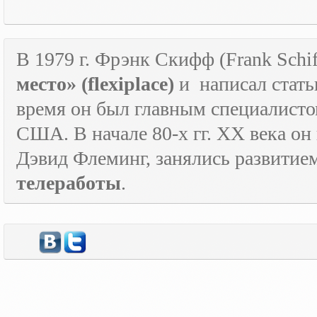
В 1979 г. Фрэнк Скифф (Frank Schif
место» (
flexiplace
)
и
написал стать
время он был главным специалист
США. В начале 80-х гг.
XX
века он
Дэвид Флеминг, занялись развитие
телеработы
.