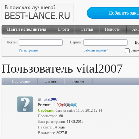
Добавить зака
Найти исполнителя
Блоги
Статьи
Новости
Ак
Логин:
Пароль:
Регистрация
Забыли пароль?
Запо
Пользователь vital2007
Портфолио
Отзывы
Рейтинг
vital2007
Рейтинг:
11
0(0)
/0(0)/
0(0)
Свободен
, был на сайте 11.08.2012 12:14
Просмотров:
60
Дата регистрации:
11.08.2012
На сайте:
14 года
В каталоге:
3927-й