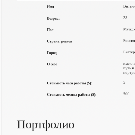
Витали
Имя
23
Возраст
Мужск
Пол
Россия
Страна, регион
Екатер
Город
имею в
О себе
путь и
портре
5
Стоимость часа работы ($):
500
Стоимость месяца работы ($):
Портфолио