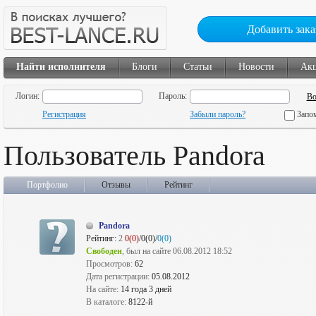
Добавить зака
Найти исполнителя
Блоги
Статьи
Новости
Ак
Логин:
Пароль:
Регистрация
Забыли пароль?
Запо
Пользователь Pandora
Портфолио
Отзывы
Рейтинг
Pandora
Рейтинг:
2
0(0)
/0(0)/
0(0)
Свободен
, был на сайте 06.08.2012 18:52
Просмотров:
62
Дата регистрации:
05.08.2012
На сайте:
14 года 3 дней
В каталоге:
8122-й