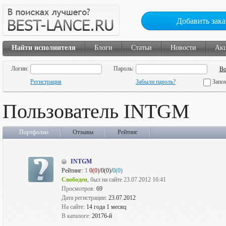
Добавить зака
Найти исполнителя
Блоги
Статьи
Новости
Ак
Логин:
Пароль:
Регистрация
Забыли пароль?
Запо
Пользователь INTGM
Портфолио
Отзывы
Рейтинг
INTGM
Рейтинг:
1
0(0)
/0(0)/
0(0)
Свободен
, был на сайте 23.07.2012 16:41
Просмотров:
69
Дата регистрации:
23.07.2012
На сайте:
14 года 1 месяц
В каталоге:
20176-й