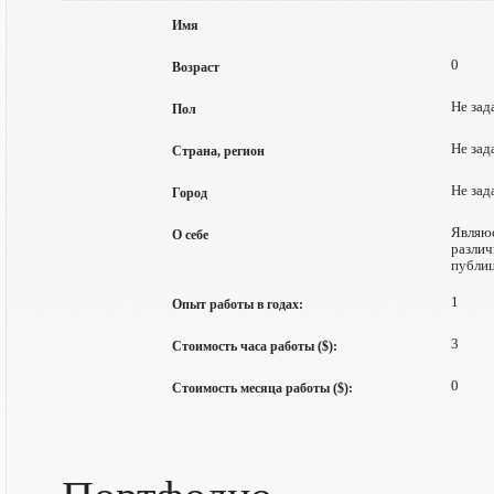
Имя
0
Возраст
Не зад
Пол
Не зад
Страна, регион
Не зад
Город
Являюс
О себе
различ
публиц
1
Опыт работы в годах:
3
Стоимость часа работы ($):
0
Стоимость месяца работы ($):