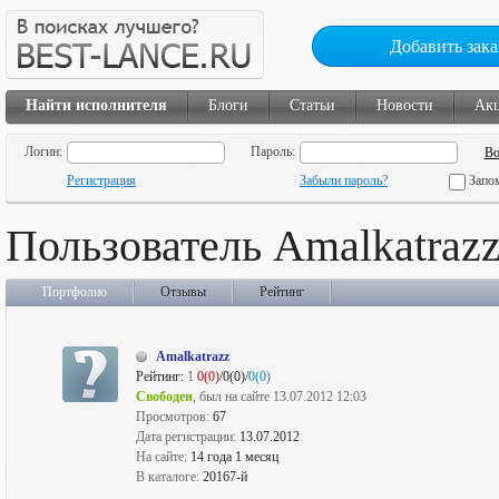
Добавить зака
Найти исполнителя
Блоги
Статьи
Новости
Ак
Логин:
Пароль:
Регистрация
Забыли пароль?
Запо
Пользователь Amalkatraz
Портфолио
Отзывы
Рейтинг
Amalkatrazz
Рейтинг:
1
0(0)
/0(0)/
0(0)
Свободен
, был на сайте 13.07.2012 12:03
Просмотров:
67
Дата регистрации:
13.07.2012
На сайте:
14 года 1 месяц
В каталоге:
20167-й