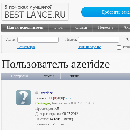
Добавить зака
Найти исполнителя
Блоги
Статьи
Новости
Ак
Логин:
Пароль:
Регистрация
Забыли пароль?
Запо
Пользователь azeridze
Портфолио
Отзывы
Рейтинг
azeridze
Рейтинг:
1
0(0)
/0(0)/
0(0)
Свободен
, был на сайте 08.07.2012 20:35
Просмотров:
60
Дата регистрации:
08.07.2012
На сайте:
14 года 1 месяц
В каталоге:
20176-й