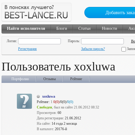
Добавить зака
Найти исполнителя
Блоги
Статьи
Новости
Ак
Логин:
Пароль:
Регистрация
Забыли пароль?
Запо
Пользователь xoxluwa
Портфолио
Отзывы
Рейтинг
xoxluwa
Рейтинг:
1
0(0)
/0(0)/
0(0)
Свободен
, был на сайте 21.06.2012 08:32
Просмотров:
60
Дата регистрации:
21.06.2012
На сайте:
14 года 2 месяца
В каталоге:
20176-й