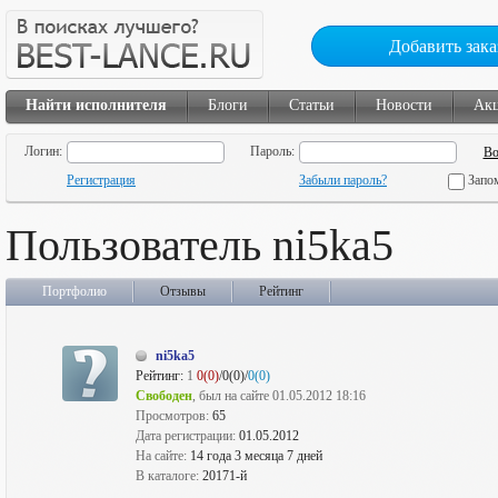
Добавить зака
Найти исполнителя
Блоги
Статьи
Новости
Ак
Логин:
Пароль:
Регистрация
Забыли пароль?
Запо
Пользователь ni5ka5
Портфолио
Отзывы
Рейтинг
ni5ka5
Рейтинг:
1
0(0)
/0(0)/
0(0)
Свободен
, был на сайте 01.05.2012 18:16
Просмотров:
65
Дата регистрации:
01.05.2012
На сайте:
14 года 3 месяца 7 дней
В каталоге:
20171-й