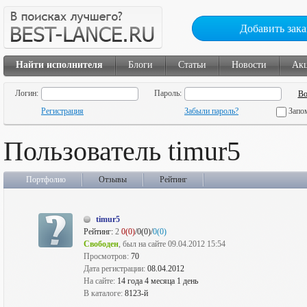
Добавить зака
Найти исполнителя
Блоги
Статьи
Новости
Ак
Логин:
Пароль:
Регистрация
Забыли пароль?
Запо
Пользователь timur5
Портфолио
Отзывы
Рейтинг
timur5
Рейтинг:
2
0(0)
/0(0)/
0(0)
Свободен
, был на сайте 09.04.2012 15:54
Просмотров:
70
Дата регистрации:
08.04.2012
На сайте:
14 года 4 месяца 1 день
В каталоге:
8123-й