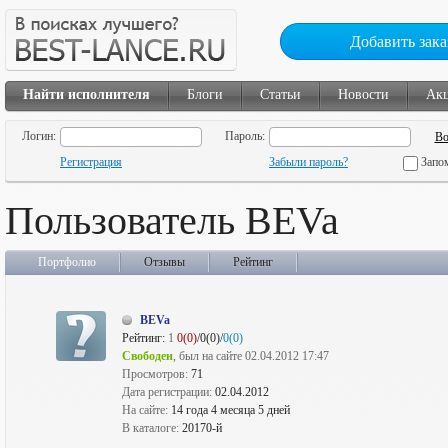
Добавить зака
Найти исполнителя
Блоги
Статьи
Новости
Ак
Логин:
Пароль:
Регистрация
Забыли пароль?
Запо
Пользователь BEVa
Портфолио
Отзывы
Рейтинг
BEVa
Рейтинг:
1
0(0)
/0(0)/
0(0)
Свободен
, был на сайте 02.04.2012 17:47
Просмотров:
71
Дата регистрации:
02.04.2012
На сайте:
14 года 4 месяца 5 дней
В каталоге:
20170-й