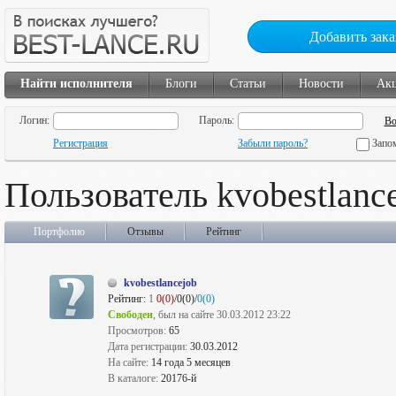
Добавить зака
Найти исполнителя
Блоги
Статьи
Новости
Ак
Логин:
Пароль:
Регистрация
Забыли пароль?
Запо
Пользователь kvobestlanc
Портфолио
Отзывы
Рейтинг
kvobestlancejob
Рейтинг:
1
0(0)
/0(0)/
0(0)
Свободен
, был на сайте 30.03.2012 23:22
Просмотров:
65
Дата регистрации:
30.03.2012
На сайте:
14 года 5 месяцев
В каталоге:
20176-й