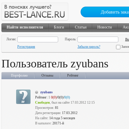
Добавить зака
Найти исполнителя
Блоги
Статьи
Новости
Ак
Логин:
Пароль:
Регистрация
Забыли пароль?
Запо
Пользователь zyubans
Портфолио
Отзывы
Рейтинг
zyubans
Рейтинг:
1
0(0)
/0(0)/
0(0)
Свободен
, был на сайте 17.03.2012 12:15
Просмотров:
81
Дата регистрации:
17.03.2012
На сайте:
14 года 5 месяцев
В каталоге:
20171-й