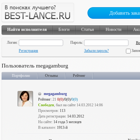
Добавить зака
Найти исполнителя
Блоги
Статьи
Новости
Ак
Логин:
Пароль:
Регистрация
Забыли пароль?
Запо
Пользователь megagamburg
Портфолио
Отзывы
Рейтинг
megagamburg
Рейтинг:
21
0(0)
/0(0)/
0(0)
Свободен
, был на сайте 14.03.2012 14:06
Просмотров:
113
Дата регистрации:
14.03.2012
На сайте:
14 года 5 месяцев
В каталоге:
1913-й