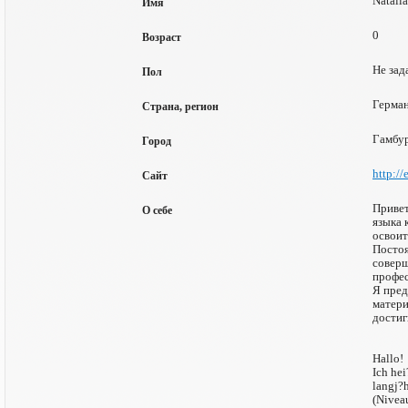
Natalia
Имя
0
Возраст
Не зад
Пол
Герман
Страна, регион
Гамбу
Город
http://
Сайт
Привет
О себе
языка 
освоит
Постоя
соверш
профес
Я пред
матери
достиг
Hallo!
Ich hei
langj?
(Niveau