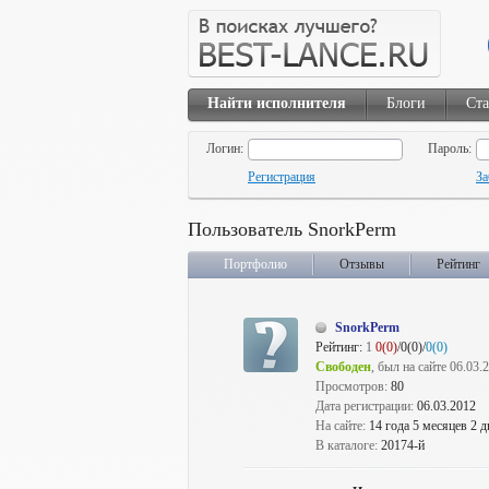
Найти исполнителя
Блоги
Ста
Логин:
Пароль:
Регистрация
За
Пользователь SnorkPerm
Портфолио
Отзывы
Рейтинг
SnorkPerm
Рейтинг:
1
0(0)
/0(0)/
0(0)
Свободен
, был на сайте 06.03.
Просмотров:
80
Дата регистрации:
06.03.2012
На сайте:
14 года 5 месяцев 2 д
В каталоге:
20174-й