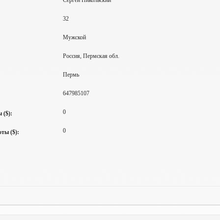
Сергей Никольский
32
Мужской
Россия, Пермская обл.
Пермь
647985107
0
 ($):
0
ты ($):