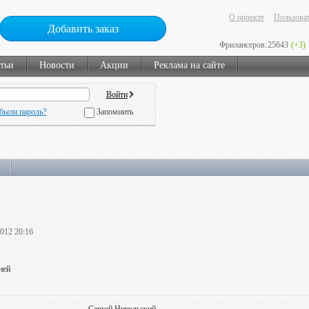
О проекте
Пользоват
Добавить заказ
Фрилансеров:
25643
(+3)
тьи
Новости
Акции
Реклама на сайте
были пароль?
Запомнить
2012 20:16
ней