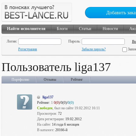
Добавить зака
Найти исполнителя
Блоги
Статьи
Новости
Ак
Логин:
Пароль:
Регистрация
Забыли пароль?
Запо
Пользователь liga137
Портфолио
Отзывы
Рейтинг
liga137
Рейтинг:
1
0(0)
/0(0)/
0(0)
Свободен
, был на сайте 19.02.2012 16:11
Просмотров:
72
Дата регистрации:
19.02.2012
На сайте:
14 года 6 месяцев
В каталоге:
20166-й