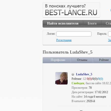
Найти исполнителя
Блоги
Ста
Логин:
Пароль:
Регистрация
За
Пользователь LudaShev_5
Портфолио
Отзывы
Рейтинг
LudaShev_5
Рейтинг:
12
0(0)
/0(0)/
0(0)
Свободен
, был на сайте 18.02.
Просмотров:
78
Дата регистрации:
17.02.2012
На сайте:
14 года 6 месяцев
В каталоге:
2920-й