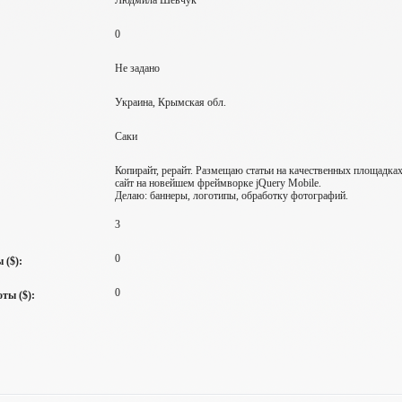
Людмила Шевчук
0
Не задано
Украина, Крымская обл.
Саки
Копирайт, рерайт. Размещаю статьи на качественных площадк
сайт на новейшем фреймворке jQuery Mobile.
Делаю: баннеры, логотипы, обработку фотографий.
3
0
 ($):
0
ты ($):