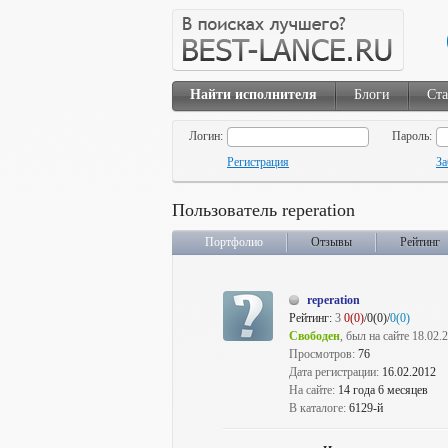
Найти исполнителя
Блоги
Ста
Логин:
Пароль:
Регистрация
За
Пользователь reperation
Портфолио
Отзывы
Рейтинг
reperation
Рейтинг:
3
0(0)
/0(0)/
0(0)
Свободен
, был на сайте 18.02.
Просмотров:
76
Дата регистрации:
16.02.2012
На сайте:
14 года 6 месяцев
В каталоге:
6129-й