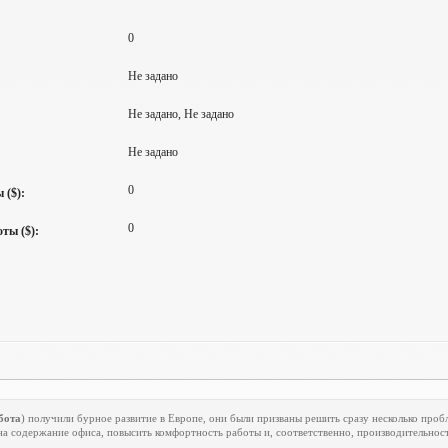
0
Не задано
Не задано, Не задано
Не задано
0
 ($):
0
ты ($):
бота
) получили бурное развитие в Европе, они были призваны решить сразу несколько проб
на содержание офиса, повысить комфортность работы и, соответственно, производительност