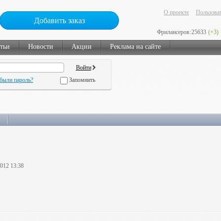
О проекте
Пользоват
Добавить заказ
Фрилансеров:
25633
(+3)
тьи
Новости
Акции
Реклама на сайте
были пароль?
Запомнить
2012 13:38