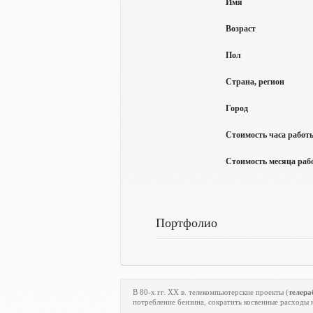
Имя
Возраст
Пол
Страна, регион
Город
Стоимость часа работы
Стоимость месяца рабо
Портфолио
В 80-х гг.
XX
в. телекомпьютерские проекты (
телера
потребление бензина, сократить косвенные расходы 