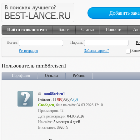
Добавить зака
Найти исполнителя
Блоги
Статьи
Новости
Ак
Логин:
Пароль:
Регистрация
Забыли пароль?
Запо
Пользователь mm88reisen1
Портфолио
Отзывы
Рейтинг
mm88reisen1
Рейтинг:
11
0(0)
/0(0)/
0(0)
Свободен
, был на сайте 04.03.2026 12:10
Просмотров:
42
Дата регистрации:
04.03.2026
На сайте:
5 месяцев 4 дней
В каталоге:
3926-й