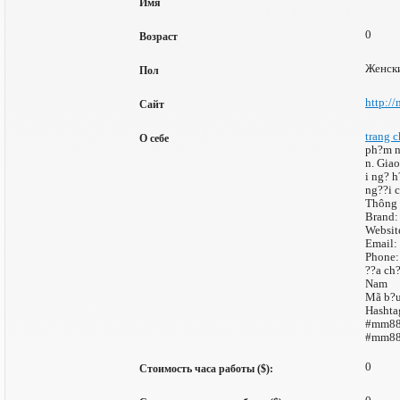
Имя
0
Возраст
Женск
Пол
http:/
Сайт
trang 
О себе
ph?m n
n. Giao
i ng? 
ng??i c
Thông t
Brand
Websit
Email:
Phone:
??a ch
Nam
Mã b?u
Hashta
#mm88
#mm88
0
Стоимость часа работы ($):