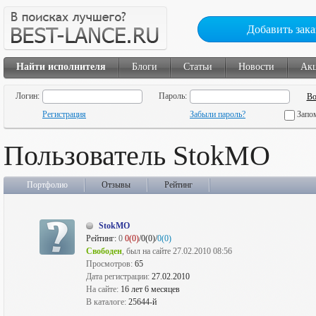
Добавить зака
Найти исполнителя
Блоги
Статьи
Новости
Ак
Логин:
Пароль:
Регистрация
Забыли пароль?
Запо
Пользователь StokMO
Портфолио
Отзывы
Рейтинг
StokMO
Рейтинг:
0
0(0)
/0(0)/
0(0)
Свободен
, был на сайте 27.02.2010 08:56
Просмотров:
65
Дата регистрации:
27.02.2010
На сайте:
16 лет 6 месяцев
В каталоге:
25644-й