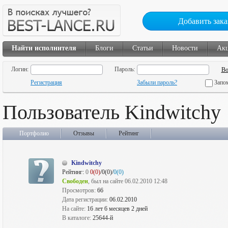
Добавить зака
Найти исполнителя
Блоги
Статьи
Новости
Ак
Логин:
Пароль:
Регистрация
Забыли пароль?
Запо
Пользователь Kindwitchy
Портфолио
Отзывы
Рейтинг
Kindwitchy
Рейтинг:
0
0(0)
/0(0)/
0(0)
Свободен
, был на сайте 06.02.2010 12:48
Просмотров:
66
Дата регистрации:
06.02.2010
На сайте:
16 лет 6 месяцев 2 дней
В каталоге:
25644-й