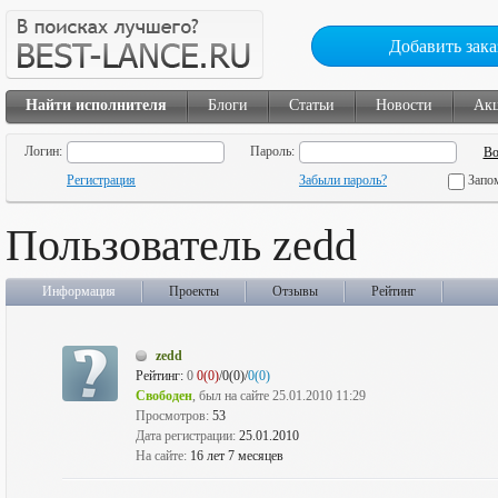
Добавить зака
Найти исполнителя
Блоги
Статьи
Новости
Ак
Логин:
Пароль:
Регистрация
Забыли пароль?
Запо
Пользователь zedd
Информация
Проекты
Отзывы
Рейтинг
zedd
Рейтинг:
0
0(0)
/0(0)/
0(0)
Свободен
, был на сайте 25.01.2010 11:29
Просмотров:
53
Дата регистрации:
25.01.2010
На сайте:
16 лет 7 месяцев