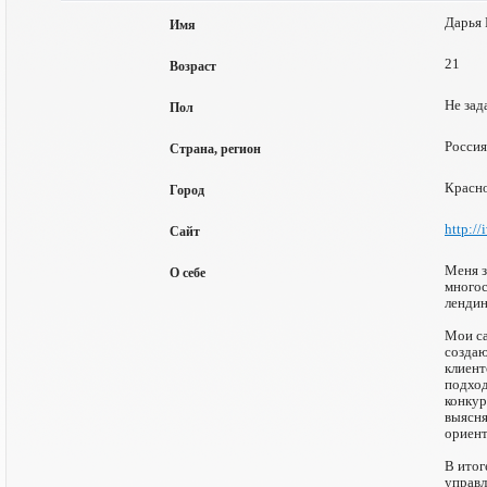
Дарья 
Имя
21
Возраст
Не зад
Пол
Россия
Страна, регион
Красн
Город
http://
Сайт
Меня з
О себе
многос
лендин
Мои са
созда
клиент
подход
конкур
выясня
ориент
В итог
управл