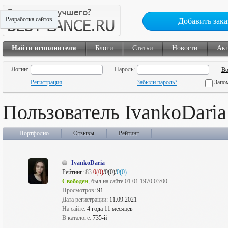
Разработка сайтов
Добавить зака
Найти исполнителя
Блоги
Статьи
Новости
Ак
Логин:
Пароль:
Регистрация
Забыли пароль?
Запо
Пользователь IvankoDaria
Портфолио
Отзывы
Рейтинг
IvankoDaria
Рейтинг:
83
0(0)
/0(0)/
0(0)
Свободен
, был на сайте 01.01.1970 03:00
Просмотров:
91
Дата регистрации:
11.09.2021
На сайте:
4 года 11 месяцев
В каталоге:
735-й