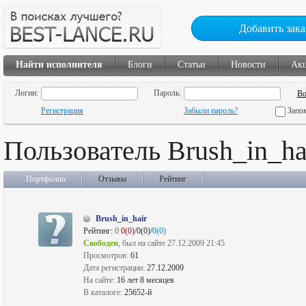
Добавить зака
Найти исполнителя
Блоги
Статьи
Новости
Ак
Логин:
Пароль:
Регистрация
Забыли пароль?
Запо
Пользователь Brush_in_ha
Портфолио
Отзывы
Рейтинг
Brush_in_hair
Рейтинг:
0
0(0)
/0(0)/
0(0)
Свободен
, был на сайте 27.12.2009 21:45
Просмотров:
61
Дата регистрации:
27.12.2009
На сайте:
16 лет 8 месяцев
В каталоге:
25652-й