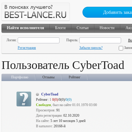
Добавить зака
Найти исполнителя
Блоги
Статьи
Новости
Ак
Логин:
Пароль:
Регистрация
Забыли пароль?
Запо
Пользователь CyberToad
Портфолио
Отзывы
Рейтинг
CyberToad
Рейтинг:
1
0(0)
/0(0)/
0(0)
Свободен
, был на сайте 01.01.1970 03:00
Просмотров:
91
Дата регистрации:
02.10.2020
На сайте:
5 лет 10 месяцев 5 дней
В каталоге:
20168-й