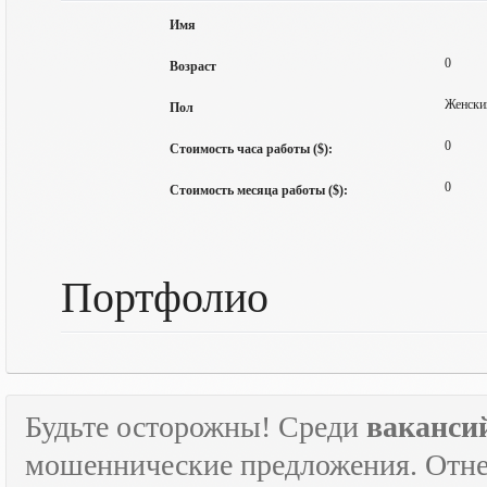
Имя
0
Возраст
Женски
Пол
0
Стоимость часа работы ($):
0
Стоимость месяца работы ($):
Портфолио
Будьте осторожны! Среди
ваканси
мошеннические предложения. Отне