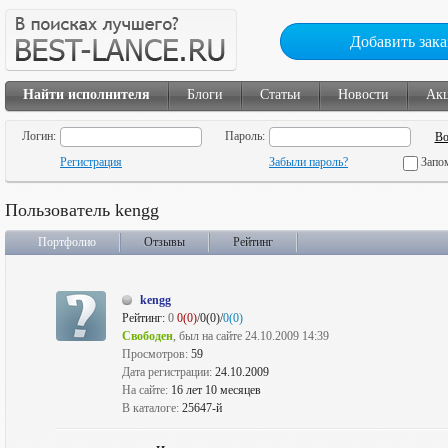
Добавить зака
Найти исполнителя
Блоги
Статьи
Новости
Ак
Логин:
Пароль:
Регистрация
Забыли пароль?
Запо
Пользователь kengg
Портфолио
Отзывы
Рейтинг
kengg
Рейтинг:
0
0(0)
/0(0)/
0(0)
Свободен
, был на сайте 24.10.2009 14:39
Просмотров:
59
Дата регистрации:
24.10.2009
На сайте:
16 лет 10 месяцев
В каталоге:
25647-й