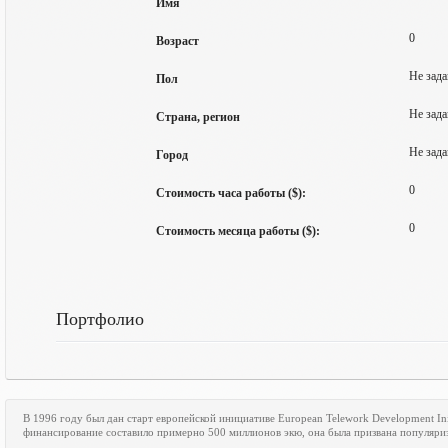
Имя
0
Возраст
Не зада
Пол
Не зада
Страна, регион
Не зада
Город
0
Стоимость часа работы ($):
0
Стоимость месяца работы ($):
Портфолио
В 1996 году был дан старт европейской инициативе
European
Telework
Development
In
финансирование составило примерно 500 миллионов экю, она была призвана популяри