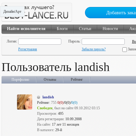
Дизайн/Арт
Добавить зака
Найти исполнителя
Блоги
Статьи
Новости
Ак
Логин:
Пароль:
Регистрация
Забыли пароль?
Запо
Пользователь landish
Портфолио
Отзывы
Рейтинг
landish
Рейтинг:
755
0(0)
/0(0)/
0(0)
Свободен
, был на сайте 09.10.2012 03:15
Просмотров:
495
Дата регистрации:
10.09.2008
На сайте:
17 лет 11 месяцев
В каталоге:
29-й