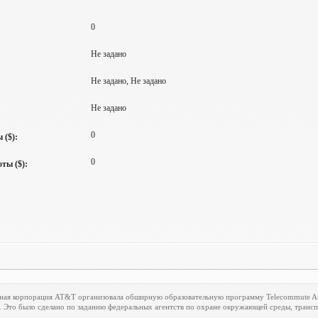
0
Не задано
Не задано, Не задано
Не задано
0
 ($):
0
ты ($):
ная корпорация
AT
&
T
организовала обширную образовательную программу
Telecommute
A
. Это было сделано по заданию федеральных агентств по охране окружающей среды, транспо