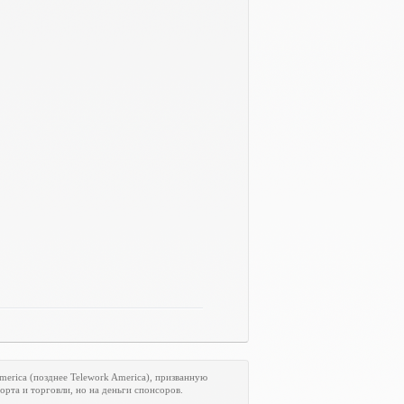
merica
(позднее
Telework
America
), призванную
рта и торговли, но на деньги спонсоров.