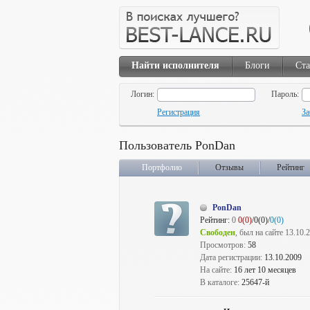
Найти исполнителя
Блоги
Ста
Логин:
Пароль:
Регистрация
За
Пользователь PonDan
Портфолио
Отзывы
Рейтинг
PonDan
Рейтинг:
0
0(0)
/0(0)/
0(0)
Свободен
, был на сайте 13.10.
Просмотров:
58
Дата регистрации:
13.10.2009
На сайте:
16 лет 10 месяцев
В каталоге:
25647-й