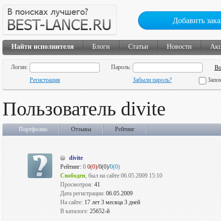
Добавить зака
Найти исполнителя
Блоги
Статьи
Новости
Ак
Логин:
Пароль:
Регистрация
Забыли пароль?
Запо
Пользователь divite
Портфолио
Отзывы
Рейтинг
divite
Рейтинг:
0
0(0)
/0(0)/
0(0)
Свободен
, был на сайте 06.05.2009 15:10
Просмотров:
41
Дата регистрации:
06.05.2009
На сайте:
17 лет 3 месяца 3 дней
В каталоге:
25652-й