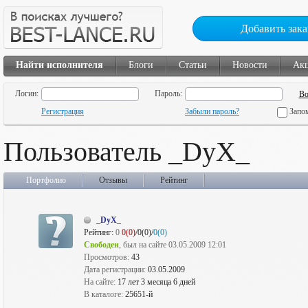
Добавить зака
Найти исполнителя
Блоги
Статьи
Новости
Ак
Логин:
Пароль:
Регистрация
Забыли пароль?
Запо
Пользователь _DyX_
Портфолио
Отзывы
Рейтинг
_DyX_
Рейтинг:
0
0(0)
/0(0)/
0(0)
Свободен
, был на сайте 03.05.2009 12:01
Просмотров:
43
Дата регистрации:
03.05.2009
На сайте:
17 лет 3 месяца 6 дней
В каталоге:
25651-й