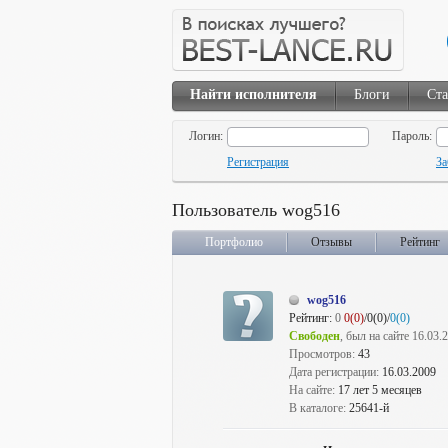
Найти исполнителя
Блоги
Ста
Логин:
Пароль:
Регистрация
За
Пользователь wog516
Портфолио
Отзывы
Рейтинг
wog516
Рейтинг:
0
0(0)
/0(0)/
0(0)
Свободен
, был на сайте 16.03.
Просмотров:
43
Дата регистрации:
16.03.2009
На сайте:
17 лет 5 месяцев
В каталоге:
25641-й