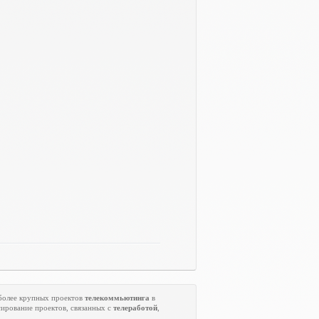
 более крупных проектов
телекоммьютинга
в
ирование проектов, связанных с
телеработой
,