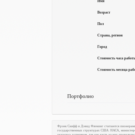
Имя
Возраст
Пол
Страна, регион
Город
Стоимость часа работы
Стоимость месяца рабо
Портфолио
Фрэнк Скифф и Дэвид Флеминг считаются пионерам
государственных структурах США: НАСА, министерст
оказалось успешным, так как часть из них провалилас