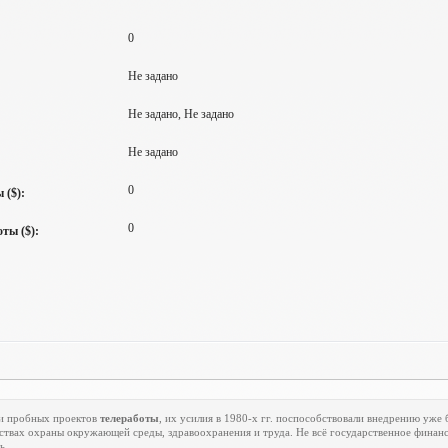
0
Не задано
Не задано, Не задано
Не задано
0
 ($):
0
ты ($):
и пробных проектов
телеработы
, их усилия в 1980-х гг. поспособствовали внедрению уже
вах охраны окружающей среды, здравоохранения и труда. Не всё государственное финанс
ь.