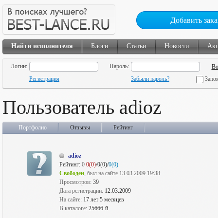
Добавить зака
Найти исполнителя
Блоги
Статьи
Новости
Ак
Логин:
Пароль:
Регистрация
Забыли пароль?
Запо
Пользователь adioz
Портфолио
Отзывы
Рейтинг
adioz
Рейтинг:
0
0(0)
/0(0)/
0(0)
Свободен
, был на сайте 13.03.2009 19:38
Просмотров:
39
Дата регистрации:
12.03.2009
На сайте:
17 лет 5 месяцев
В каталоге:
25666-й