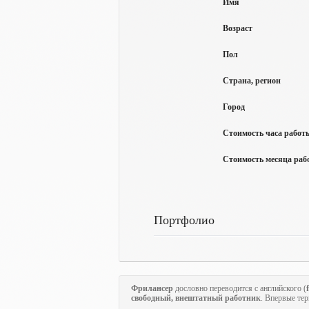
Имя
Возраст
Пол
Страна, регион
Город
Стоимость часа работы
Стоимость месяца рабо
Портфолио
Фрилансер
дословно переводится с английского (
свободный, внештатный работник
. Впервые те