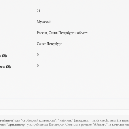
21
Мужской
Россия, Санкт-Петербург и область
Санкт-Петербург
0
 ($):
0
ты ($):
freelancer
) как "свободный копьеносец", "наёмник" (ландснехт - landsknecht, нем.), в п
рмин "
фрилансер
" употребляется Вальтером Скоттом в романе "Айвенго", в качестве оп