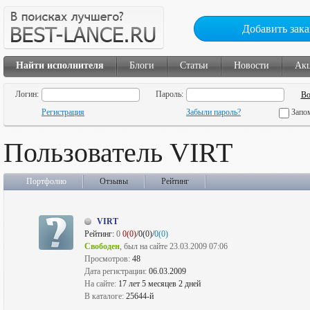
Добавить зака
Найти исполнителя
Блоги
Статьи
Новости
Ак
Логин:
Пароль:
Регистрация
Забыли пароль?
Запо
Пользователь VIRT
Портфолио
Отзывы
Рейтинг
VIRT
Рейтинг:
0
0(0)
/0(0)/
0(0)
Свободен
, был на сайте 23.03.2009 07:06
Просмотров:
48
Дата регистрации:
06.03.2009
На сайте:
17 лет 5 месяцев 2 дней
В каталоге:
25644-й