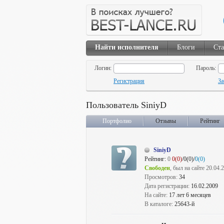
Найти исполнителя
Блоги
Ста
Логин:
Пароль:
Регистрация
За
Пользователь SiniyD
Портфолио
Отзывы
Рейтинг
SiniyD
Рейтинг:
0
0(0)
/0(0)/
0(0)
Свободен
, был на сайте 20.04.
Просмотров:
34
Дата регистрации:
16.02.2009
На сайте:
17 лет 6 месяцев
В каталоге:
25643-й