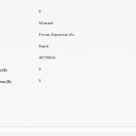
0
Мужской
Россия, Кировская обл.
Киров
481706624
0
 ($):
0
ты ($):