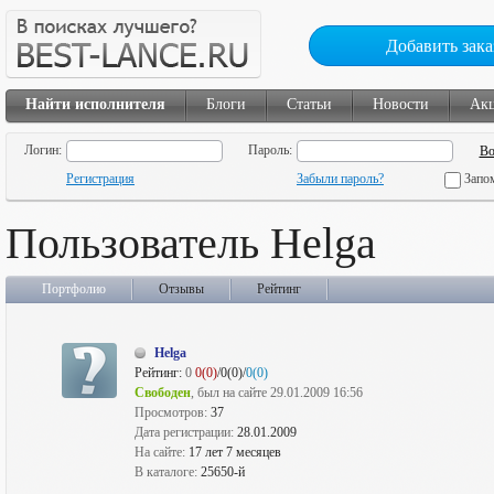
Добавить зака
Найти исполнителя
Блоги
Статьи
Новости
Ак
Логин:
Пароль:
Регистрация
Забыли пароль?
Запо
Пользователь Helga
Портфолио
Отзывы
Рейтинг
Helga
Рейтинг:
0
0(0)
/0(0)/
0(0)
Свободен
, был на сайте 29.01.2009 16:56
Просмотров:
37
Дата регистрации:
28.01.2009
На сайте:
17 лет 7 месяцев
В каталоге:
25650-й