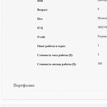
Дмитри
Имя
0
Возраст
Мужск
Пол
369274
ICQ
Разраьо
О себе
1
Опыт работы в годах:
5
Стоимость часа работы ($):
300
Стоимость месяца работы ($):
Портфолио