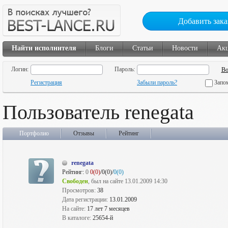
Добавить зака
Найти исполнителя
Блоги
Статьи
Новости
Ак
Логин:
Пароль:
Регистрация
Забыли пароль?
Запо
Пользователь renegata
Портфолио
Отзывы
Рейтинг
renegata
Рейтинг:
0
0(0)
/0(0)/
0(0)
Свободен
, был на сайте 13.01.2009 14:30
Просмотров:
38
Дата регистрации:
13.01.2009
На сайте:
17 лет 7 месяцев
В каталоге:
25654-й