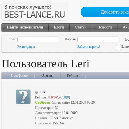
Добавить зака
Найти исполнителя
Блоги
Статьи
Новости
Ак
Логин:
Пароль:
Регистрация
Забыли пароль?
Запо
Пользователь Leri
Портфолио
Отзывы
Рейтинг
Leri
Рейтинг:
0
0(0)
/0(0)/
0(0)
Свободен
, был на сайте 12.01.2009 09:20
Просмотров:
32
Дата регистрации:
12.01.2009
На сайте:
17 лет 7 месяцев
В каталоге:
25652-й