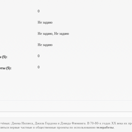
0
Не задано
Не задано, Не задано
Не задано
0
 ($):
0
ты ($):
учёных: Джека Ниллеса, Джила Гордона и Дэвида Флеминга. В 70-80-х годах
XX
века их пр
являться первые частные и общественные проекты по использованию
телеработы
.