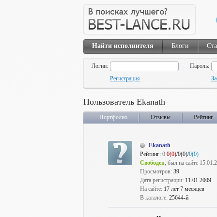
Найти исполнителя
Блоги
Ста
Логин:
Пароль:
Регистрация
За
Пользователь Ekanath
Портфолио
Отзывы
Рейтинг
Ekanath
Рейтинг:
0
0(0)
/0(0)/
0(0)
Свободен
, был на сайте 15.01.
Просмотров:
39
Дата регистрации:
11.01.2009
На сайте:
17 лет 7 месяцев
В каталоге:
25644-й