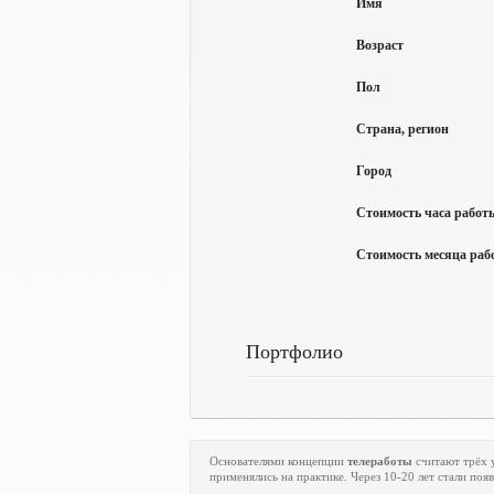
Имя
Возраст
Пол
Страна, регион
Город
Стоимость часа работы
Стоимость месяца рабо
Портфолио
Основателями концепции
телеработы
считают трёх 
применялись на практике. Через 10-20 лет стали по