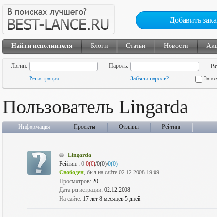
Добавить зака
Найти исполнителя
Блоги
Статьи
Новости
Ак
Логин:
Пароль:
Регистрация
Забыли пароль?
Запо
Пользователь Lingarda
Информация
Проекты
Отзывы
Рейтинг
Lingarda
Рейтинг:
0
0(0)
/0(0)/
0(0)
Свободен
, был на сайте 02.12.2008 19:09
Просмотров:
20
Дата регистрации:
02.12.2008
На сайте:
17 лет 8 месяцев 5 дней