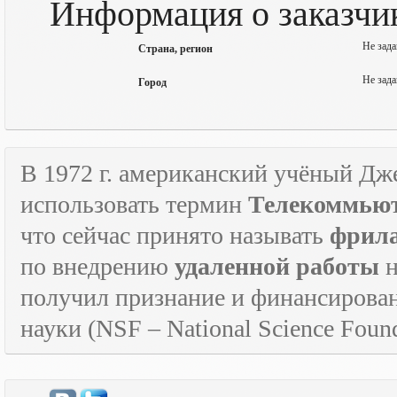
Информация о заказчик
Не зада
Страна, регион
Не зада
Город
В 1972 г. американский учёный Дж
использовать термин
Телекоммьют
что сейчас принято называть
фрил
по внедрению
удаленной работы
н
получил признание и финансирова
науки (
NSF
–
National
Science
Found