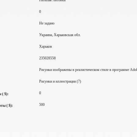
Наталья Литовка
0
Не задано
Украина, Харьковская обл.
Харьков
235028558
Рисунки изображены в реалистическом стиле в программе Ado
Рисунки и иллюстрации (7)
0
( $):
500
ты ( $):