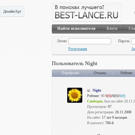
Дизайн/Арт
Найти исполнителя
Блоги
Ста
Логин:
Пароль:
Регистрация
За
Пользователь Night
Портфолио
Отзывы
Рейтинг
Night
Рейтинг:
90
0(0)
/0(0)/
0(0)
Свободен
, был на сайте 26.11.
Просмотров:
97
Дата регистрации:
26.11.2008
На сайте:
17 лет 9 месяцев
В каталоге:
700-й