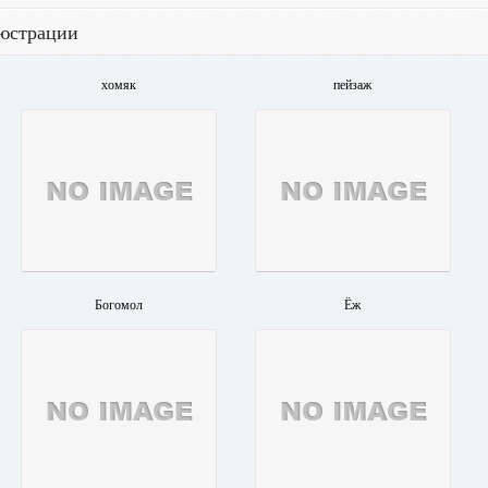
люстрации
хомяк
пейзаж
Богомол
Ёж