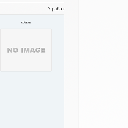
7 работ
собака